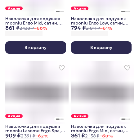
Акция
Акция
Наволочка для подушек
Наволочка для подушек
moonlu Ergo Mid, сатин,
moonlu Ergo Low, сатин,
861 ₽
794 ₽
пудровая
пудровая
2 138 ₽
−
60
%
2 011 ₽
−
61
%
В корзину
В корзину
Акция
Акция
Наволочка для подушки
Наволочка для подушек
moonlu Lasome Ergo Spa,
moonlu Ergo Mid, сатин,
909 ₽
861 ₽
сатин, серая
серая
2 391 ₽
−
62
%
2 138 ₽
−
60
%