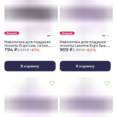
Акция
Акция
Наволочка для подушек
Наволочка для подушки
moonlu Ergo Low, сатин,
moonlu Lasome Ergo Spa,
794 ₽
909 ₽
графитовая
сатин, пудровая
2 011 ₽
−
61
%
2 391 ₽
−
62
%
В корзину
В корзину