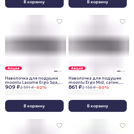
В корзину
В корзину
Акция
Акция
Наволочка для подушки
Наволочка для подушек
moonlu Lasome Ergo Spa,
moonlu Ergo Mid, сатин,
909 ₽
861 ₽
сатин, графитовая
графитовая
2 391 ₽
−
62
%
2 138 ₽
−
60
%
В корзину
В корзину