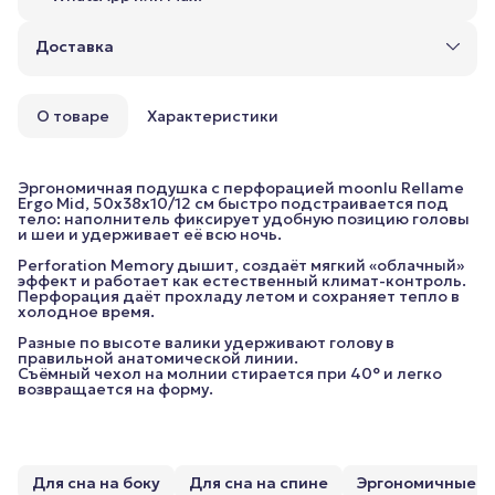
Доставка
О товаре
Характеристики
Эргономичная подушка с перфорацией moonlu Rellame
Ergo Mid, 50x38x10/12 см быстро подстраивается под
тело: наполнитель фиксирует удобную позицию головы
и шеи и удерживает её всю ночь.
Perforation Memory дышит, создаёт мягкий «облачный»
эффект и работает как естественный климат-контроль.
Перфорация даёт прохладу летом и сохраняет тепло в
холодное время.
Разные по высоте валики удерживают голову в
правильной анатомической линии.
Съёмный чехол на молнии стирается при 40° и легко
возвращается на форму.
Для сна на боку
Для сна на спине
Эргономичные п