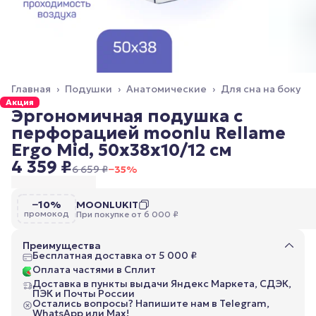
Главная
›
Подушки
›
Анатомические
›
Для сна на боку
Акция
Эргономичная подушка с
перфорацией moonlu Rellame
Ergo Mid, 50x38x10/12 см
4 359 ₽
6 659 ₽
−
35
%
−10%
MOONLUKIT
промокод
При покупке от 6 000 ₽
Преимущества
Бесплатная доставка от 5 000 ₽
Оплата частями в Сплит
Доставка в пункты выдачи Яндекс Маркета, СДЭК,
ПЭК и Почты России
Остались вопросы? Напишите нам в Telegram,
WhatsApp или Max!