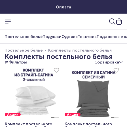
Оплата
Доставка
Постельное бельё
Подушки
Одеяла
Текстиль
Подарочные к
Постельное бельё
›
Комплекты постельного белья
Главная
›
Комплекты постельного белья
Фильтры
Сортировка
Акция
Акция
Комплект постельного
Комплект постельного