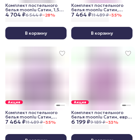
Комплект постельного
Комплект постельного
белья moonlu Сатин, 1,5
белья moonlu Сатин,
4 704 ₽
7 464 ₽
спальный, наволочки
семейный (дуэт),
6 544 ₽
−
28
%
11 489 ₽
−
35
%
50x70 см, графитовый
наволочки 70x70 см,
пудровый
В корзину
В корзину
Акция
Акция
Комплект постельного
Комплект постельного
белья moonlu Сатин,
белья moonlu Сатин, евро,
7 464 ₽
6 199 ₽
семейный (дуэт),
наволочки 70x70 см,
11 489 ₽
−
35
%
9 189 ₽
−
33
%
наволочки 50x70 см,
пудровый
пудровый