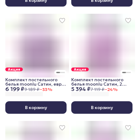
В корзину
В корзину
Акция
Акция
Комплект постельного
Комплект постельного
белья moonlu Сатин, евро,
белья moonlu Сатин, 2
6 199 ₽
5 394 ₽
наволочки 50x70 см,
спальный, наволочки
9 189 ₽
−
33
%
7 119 ₽
−
24
%
пудровый
70x70 см, пудровый
В корзину
В корзину