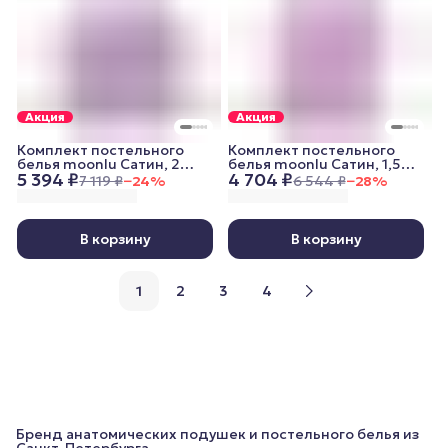
Акция
Акция
Комплект постельного
Комплект постельного
белья moonlu Сатин, 2
белья moonlu Сатин, 1,5
5 394 ₽
4 704 ₽
спальный, наволочки
спальный, наволочки
7 119 ₽
−
24
%
6 544 ₽
−
28
%
50x70 см, пудровый
70x70 см, пудровый
В корзину
В корзину
1
2
3
4
Бренд анатомических подушек и постельного белья из