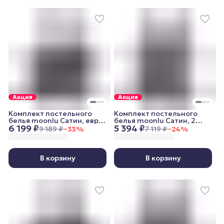
Акция
Акция
Комплект постельного
Комплект постельного
белья moonlu Сатин, евро,
белья moonlu Сатин, 2
6 199 ₽
5 394 ₽
наволочки 50x70 см,
спальный, наволочки
9 189 ₽
−
33
%
7 119 ₽
−
24
%
графитовый
70x70 см, графитовый
В корзину
В корзину