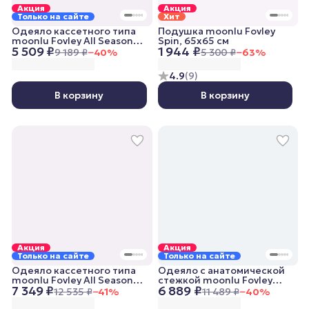
Акция
Акция
Только на сайте
Хит
Одеяло кассетного типа
Подушка moonlu Fovley
moonlu Fovley All Seasons,
Spin, 65x65 см
5 509 ₽
1 944 ₽
140x205 см, всесезонное
9 189 ₽
−
40
%
5 300 ₽
−
63
%
4.9
(
9
)
В корзину
В корзину
Акция
Акция
Только на сайте
Только на сайте
Одеяло кассетного типа
Одеяло с анатомической
moonlu Fovley All Seasons,
стежкой moonlu Fovley
7 349 ₽
6 889 ₽
200x220 см, всесезонное
Lightweight, 200x220 см,
12 535 ₽
−
41
%
11 489 ₽
−
40
%
облегченное