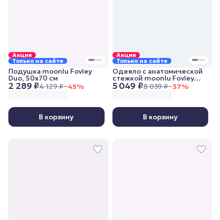
Акция
Акция
Только на сайте
Только на сайте
Подушка moonlu Fovley
Одеяло с анатомической
Duo, 50x70 см
стежкой moonlu Fovley
2 289 ₽
5 049 ₽
Lightweight, 140x205 см,
4 129 ₽
−
45
%
8 039 ₽
−
37
%
облегченное
В корзину
В корзину