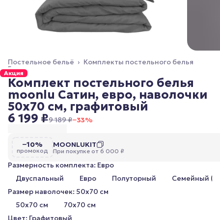
Постельное бельё
›
Комплекты постельного белья
Главная
›
Акция
Комплект постельного белья
moonlu Сатин, евро, наволочки
50x70 см, графитовый
6 199 ₽
9 189 ₽
−
33
%
−10%
MOONLUKIT
промокод
При покупке от 6 000 ₽
Размерность комплекта: Евро
Двуспальный
Евро
Полуторный
Семейный (2
Размер наволочек: 50x70 см
50x70 см
70x70 см
Цвет: Графитовый