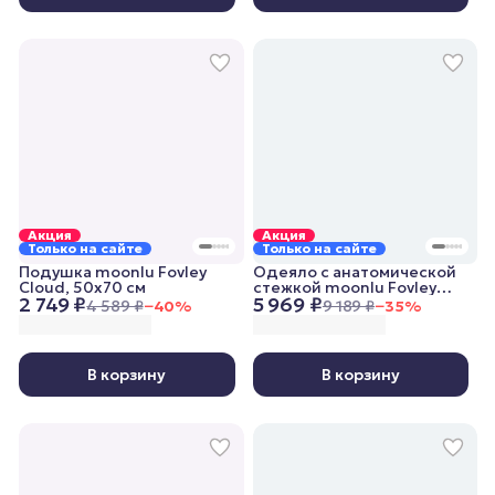
Акция
Акция
Только на сайте
Только на сайте
Подушка moonlu Fovley
Одеяло с анатомической
Cloud, 50x70 см
стежкой moonlu Fovley
2 749 ₽
5 969 ₽
Lightweight, 172x205 см,
4 589 ₽
−
40
%
9 189 ₽
−
35
%
облегченное
В корзину
В корзину