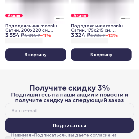
Акция
Акция
Пододеяльник moonlu
Пододеяльник moonlu
Сатин, 200x220 см,
Сатин, 175x215 см,
3 554 ₽
3 324 ₽
графитовый
графитовый
4 014 ₽
−
11
%
3 784 ₽
−
12
%
В корзину
В корзину
Получите скидку 3%
Подпишитесь на наши акции и новости и
получите скидку на следующий заказ
Подписаться
Нажимая «Подписаться», вы даете согласие на