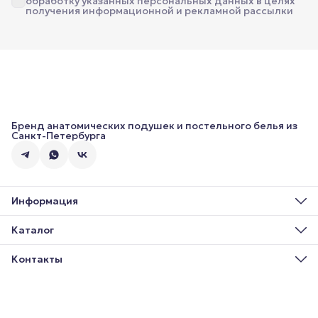
обработку указанных персональных данных в целях
получения информационной и рекламной рассылки
Бренд анатомических подушек и постельного белья из
Санкт-Петербурга
Информация
О нас
Доставка
Каталог
Оплата
Постельное бельё
Обмен и возврат
Подушки
Контакты
Блог
Одеяла
Контакты
Адрес
Текстиль
г. Санкт-Петербург, ул. Гельсингфорсская, д. 3
Подарочные карты
Телефон
8 (991) 043-34-55
Режим работы