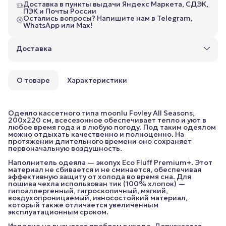
Доставка в пункты выдачи Яндекс Маркета, СДЭК,
ПЭК и Почты России
Остались вопросы? Напишите нам в Telegram,
WhatsApp или Max!
Доставка
О товаре
Характеристики
Одеяло кассетного типа moonlu Fovley All Seasons,
200x220 см, всесезонное обеспечивает тепло и уют в
любое время года и в любую погоду. Под таким одеялом
можно отдыхать качественно и полноценно. На
протяжении длительного времени оно сохраняет
первоначальную воздушность.
Наполнитель одеяла — экопух Eco Fluff Premium+. Этот
материал не сбивается и не сминается, обеспечивая
эффективную защиту от холода во время сна. Для
пошива чехла использован тик (100% хлопок) —
гипоаллергенный, гигроскопичный, мягкий,
воздухопроницаемый, износостойкий материал,
который также отличается увеличенным
эксплуатационным сроком.
Изделие не вызывает проблем в уходе. Допускается