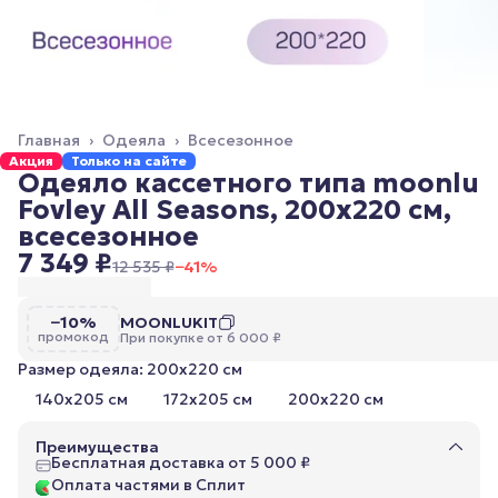
Главная
›
Одеяла
›
Всесезонное
Акция
Только на сайте
Одеяло кассетного типа moonlu
Fovley All Seasons, 200x220 см,
всесезонное
7 349 ₽
12 535 ₽
−
41
%
−10%
MOONLUKIT
промокод
При покупке от 6 000 ₽
Размер одеяла: 200х220 см
140х205 см
172х205 см
200х220 см
Преимущества
Бесплатная доставка от 5 000 ₽
Оплата частями в Сплит