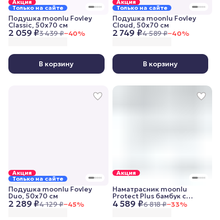
Акция
Акция
Только на сайте
Только на сайте
Подушка moonlu Fovley
Подушка moonlu Fovley
Classic, 50x70 см
Cloud, 50x70 см
2 059 ₽
2 749 ₽
3 439 ₽
−
40
%
4 589 ₽
−
40
%
В корзину
В корзину
Акция
Акция
Только на сайте
Подушка moonlu Fovley
Наматрасник moonlu
Duo, 50x70 см
Protect Plus бамбук c
2 289 ₽
4 589 ₽
бортом, 200x200 cм
4 129 ₽
−
45
%
6 818 ₽
−
33
%