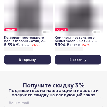
Акция
Акция
Комплект постельного
Комплект постельного
белья moonlu Сатин, 2
белья moonlu Сатин, 2
5 394 ₽
5 394 ₽
спальный, наволочки
спальный, наволочки
7 119 ₽
−
24
%
7 119 ₽
−
24
%
70x70 см, графитовый
50x70 см, графитовый
В корзину
В корзину
Получите скидку 3%
Подпишитесь на наши акции и новости и
получите скидку на следующий заказ