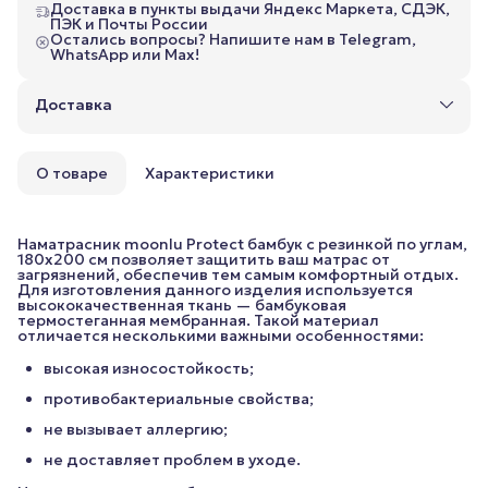
Доставка в пункты выдачи Яндекс Маркета, СДЭК,
ПЭК и Почты России
Остались вопросы? Напишите нам в Telegram,
WhatsApp или Max!
Доставка
О товаре
Характеристики
Наматрасник moonlu Protect бамбук c резинкой по углам,
180x200 cм позволяет защитить ваш матрас от
загрязнений, обеспечив тем самым комфортный отдых.
Для изготовления данного изделия используется
высококачественная ткань — бамбуковая
термостеганная мембранная. Такой материал
отличается несколькими важными особенностями:
высокая износостойкость;
противобактериальные свойства;
не вызывает аллергию;
не доставляет проблем в уходе.