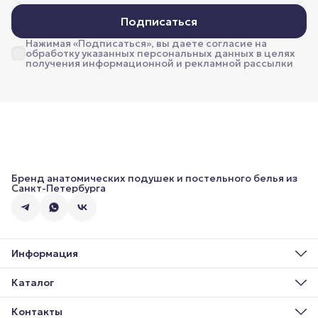
Подписаться
Нажимая «Подписаться», вы даете согласие на
обработку указанных персональных данных в целях
получения информационной и рекламной рассылки
Бренд анатомических подушек и постельного белья из
Санкт-Петербурга
Информация
О нас
Доставка
Каталог
Оплата
Постельное бельё
Обмен и возврат
Подушки
Контакты
Блог