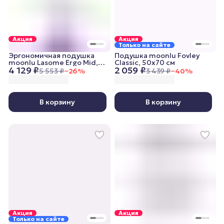
Акция
Акция
Только на сайте
Эргономичная подушка
Подушка moonlu Fovley
moonlu Lasome Ergo Mid,
Classic, 50x70 см
4 129 ₽
2 059 ₽
50x38x10/12 см
5 553 ₽
−
26
%
3 439 ₽
−
40
%
В корзину
В корзину
Акция
Акция
Только на сайте