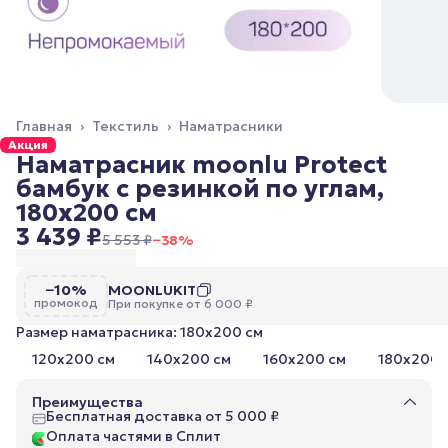
Главная
›
Текстиль
›
Наматрасники
Акция
Наматрасник moonlu Protect
бамбук c резинкой по углам,
180x200 cм
3 439 ₽
5 553 ₽
−
38
%
−10%
MOONLUKIT
промокод
При покупке от 6 000 ₽
Размер наматрасника: 180x200 cм
120x200 cм
140x200 cм
160x200 cм
180x200 
Преимущества
Бесплатная доставка от 5 000 ₽
Оплата частями в Сплит