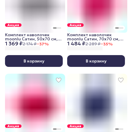
Акция
Акция
Комплект наволочек
Комплект наволочек
moonlu Сатин, 50x70 см,
moonlu Сатин, 70x70 см,
1 369 ₽
1 484 ₽
серый
красный
2 174 ₽
−
37
%
2 289 ₽
−
35
%
В корзину
В корзину
Акция
Акция