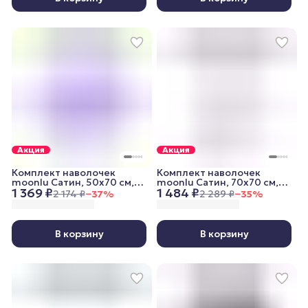
Акция
Акция
Комплект наволочек
Комплект наволочек
moonlu Сатин, 50x70 см,
moonlu Сатин, 70x70 см,
1 369 ₽
1 484 ₽
сиреневый
белый
2 174 ₽
−
37
%
2 289 ₽
−
35
%
В корзину
В корзину