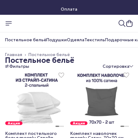
Оплата
Доставка
Постельное бельё
Подушки
Одеяла
Текстиль
Подарочные к
Главная
›
Постельное бельё
Постельное бельё
Фильтры
Сортировка
Акция
Акция
Комплект постельного
Комплект наволочек
белья moonlu Страйп-
moonlu Сатин, 70x70 см,