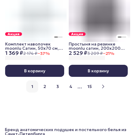
Акция
Акция
Комплект наволочек
Простыня на резинке
moonlu Сатин, 50x70 см,
moonlu сатин, 200x200
1 369 ₽
2 529 ₽
белый
см, графитовая
2 174 ₽
−
37
%
3 209 ₽
−
21
%
В корзину
В корзину
…
1
2
3
4
15
Бренд анатомических подушек и постельного белья из
Санкт-Петербурга