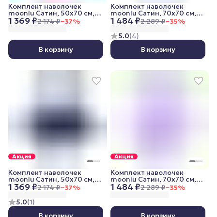
Комплект наволочек
Комплект наволочек
moonlu Сатин, 50x70 см,
moonlu Сатин, 70x70 см,
1 369 ₽
1 484 ₽
красный
темно-синий
2 174 ₽
−
37
%
2 289 ₽
−
35
%
5.0
(
4
)
В корзину
В корзину
Акция
Акция
Комплект наволочек
Комплект наволочек
moonlu Сатин, 50x70 см,
moonlu Сатин, 70x70 см,
1 369 ₽
1 484 ₽
темно-синий
сиреневый
2 174 ₽
−
37
%
2 289 ₽
−
35
%
5.0
(
1
)
В корзину
В корзину