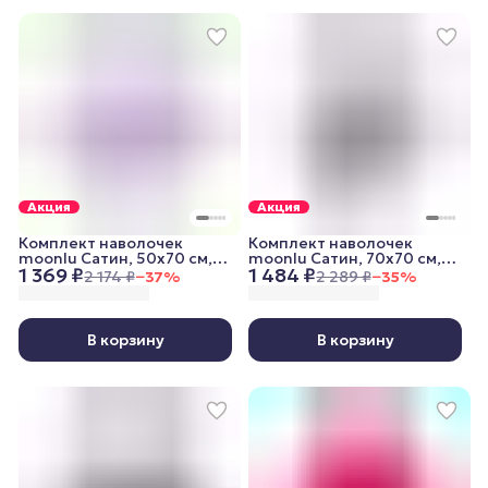
Акция
Акция
Комплект наволочек
Комплект наволочек
moonlu Сатин, 50x70 см,
moonlu Сатин, 70x70 см,
1 369 ₽
1 484 ₽
пудровый
серый
2 174 ₽
−
37
%
2 289 ₽
−
35
%
В корзину
В корзину