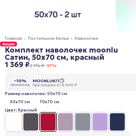
Главная
›
Постельное бельё
›
Наволочки
Акция
Комплект наволочек moonlu
Сатин, 50x70 см, красный
1 369 ₽
2 174 ₽
−
37
%
−10%
MOONLUKIT
промокод
При покупке от 6 000 ₽
Размер наволочек: 50x70 см
50x70 см
70x70 см
Цвет: Красный