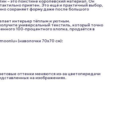
тин – это поистине королевский материал. Он
тактильно приятен. Это ещё и практичный выбор,
Размер наволочки (2шт.): 70х70 см
ично сохраняет форму даже после большого
*Внешний вид изделия, его комплектация, а также цве
елает интерьер тёплым и уютным.
(цветовые оттенки меняются из-за цветопередачи ваш
получите универсальный текстиль, который точно
устройства) могут незначительно отличаться от
енного 100-процентного хлопка, продаётся в
представленных на изображениях.
moonlu» (наволочки 70x70 см):
цветовые оттенки меняются из-за цветопередачи
редставленных на изображениях.