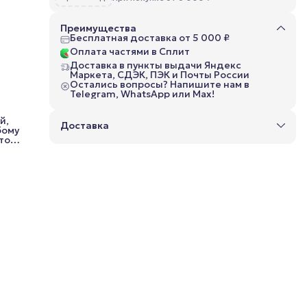
Преимущества
Бесплатная доставка от 5 000 ₽
Оплата частями в Сплит
Доставка в пункты выдачи Яндекс
Маркета, СДЭК, ПЭК и Почты России
Остались вопросы? Напишите нам в
Telegram, WhatsApp или Max!
й,
Доставка
бому
то
риал
рму
й
вы
ет
ого
ья