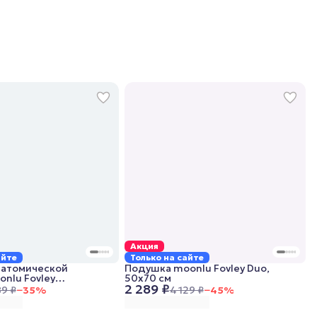
Акция
айте
Только на сайте
натомической
Подушка moonlu Fovley Duo,
nlu Fovley
50x70 см
2 289 ₽
 172x205 см,
89 ₽
−
35
%
4 129 ₽
−
45
%
е