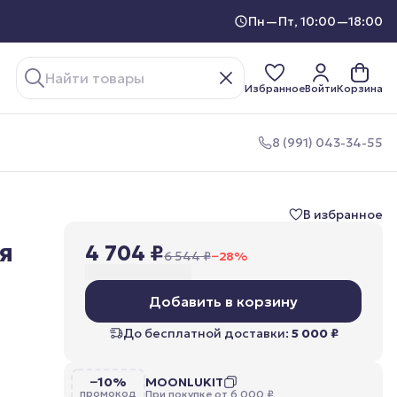
Пн—Пт, 10:00—18:00
Избранное
Войти
Корзина
8 (991) 043-34-55
В избранное
я
4 704 ₽
6 544 ₽
−
28
%
,
Добавить в корзину
До бесплатной доставки:
5 000 ₽
−10%
MOONLUKIT
промокод
При покупке от 6 000 ₽