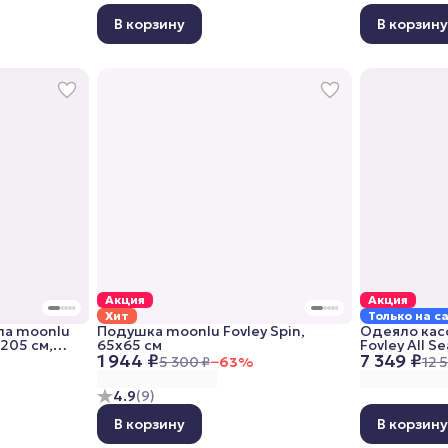
В корзину
В корзин
Акция
Акция
Хит
Только на с
па moonlu
Подушка moonlu Fovley Spin,
Одеяло кас
x205 см,
65x65 см
Fovley All S
1 944 ₽
7 349 ₽
всесезонно
5 300 ₽
−
63
%
12 
4.9
(
9
)
В корзину
В корзин