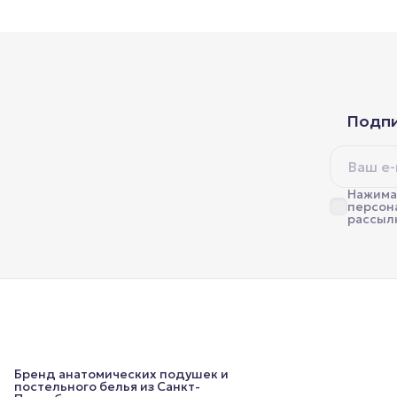
Подпи
Нажимая
персон
рассыл
Бренд анатомических подушек и
постельного белья из Санкт-