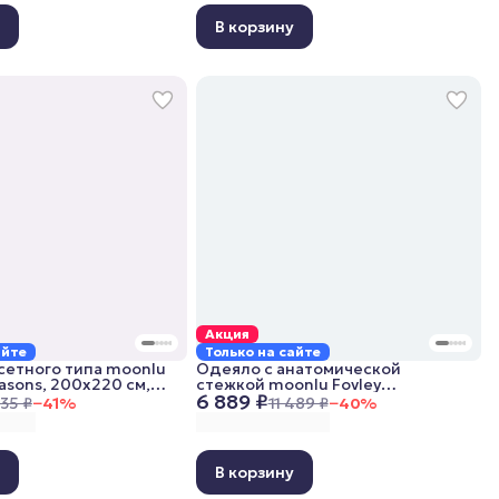
у
В корзину
Акция
айте
Только на сайте
сетного типа moonlu
Одеяло с анатомической
easons, 200x220 см,
стежкой moonlu Fovley
6 889 ₽
е
Lightweight, 200x220 см,
535 ₽
−
41
%
11 489 ₽
−
40
%
облегченное
у
В корзину