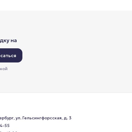
дку на
саться
мной
ербург, ул. Гельсингфорсская, д. 3
34-55