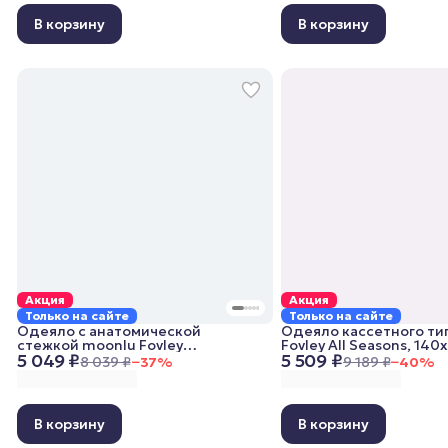
В корзину
В корзину
Акция
Акция
Только на сайте
Только на сайте
Одеяло с анатомической
Одеяло кассетного ти
стежкой moonlu Fovley
Fovley All Seasons, 140
5 049 ₽
5 509 ₽
Lightweight, 140x205 см,
всесезонное
8 039 ₽
−
37
%
9 189 ₽
−
40
%
облегченное
В корзину
В корзину