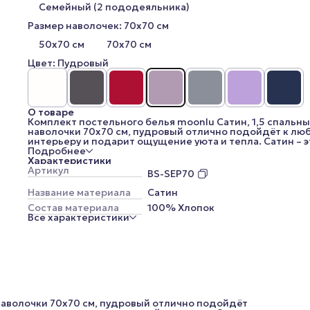
Семейный (2 пододеяльника)
Размер наволочек: 70x70 см
50x70 см
70x70 см
Цвет: Пудровый
О товаре
Комплект постельного белья moonlu Сатин, 1,5 спальны
наволочки 70x70 см, пудровый отлично подойдёт к лю
интерьеру и подарит ощущение уюта и тепла. Сатин – э
поистине королевский материал. Он гипоаллергенен,
Подробнее
обладает антистатическими свойствами, тактильно
Характеристики
приятен. Это ещё и практичный выбор, поскольку мате
Артикул
BS-SEP70
очень прочный, почти не мнётся, отлично сохраняет фо
даже после большого количества стирок.
Название материала
Сатин
Пудровый цвет – мягкий и деликатный оттенок, которы
Состав материала
100% Хлопок
делает интерьер тёплым и уютным.
Все характеристики
Купив такой однотонный комплект постельного белья, 
получите универсальный текстиль, который точно стан
вашим любимым. Набор выполнен из высококачественн
100-процентного хлопка, продаётся в подарочной
упаковке.
Размер полутораспального комплекта постельного бел
«moonlu» (наволочки 70x70 см):
Размер пододеяльника: 145х215 см
 наволочки 70x70 см, пудровый отлично подойдёт
Размер простыни: 150х225 см