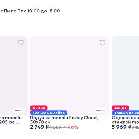
с Пн по Пт с 10:00 до 18:00
Акция
Акция
Только на сайте
Только на с
па moonlu
Подушка moonlu Fovley Cloud,
Одеяло с а
x205 см,
50x70 см
стежкой moo
2 749 ₽
5 969 ₽
Lightweight,
4 589 ₽
−
40
%
9 1
облегченно