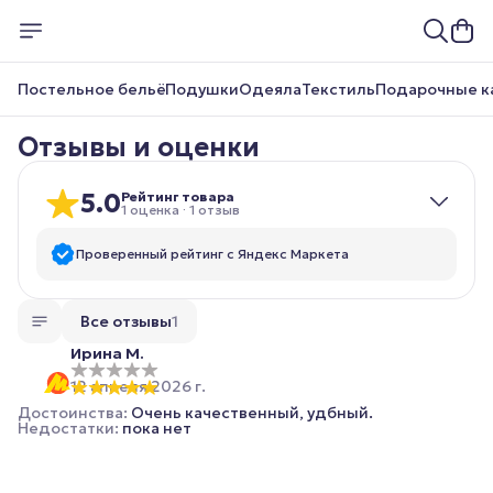
Постельное бельё
Подушки
Одеяла
Текстиль
Подарочные к
Отзывы и оценки
5.0
Рейтинг товара
1
оценка
·
1
отзыв
Проверенный рейтинг с Яндекс Маркета
5
звёзд
1
Все отзывы
1
4
звезды
0
Ирина М.
3
звезды
0
12 апреля 2026 г.
2
звезды
0
Достоинства
:
Очень качественный, удбный.
1
звезда
0
Недостатки
:
пока нет