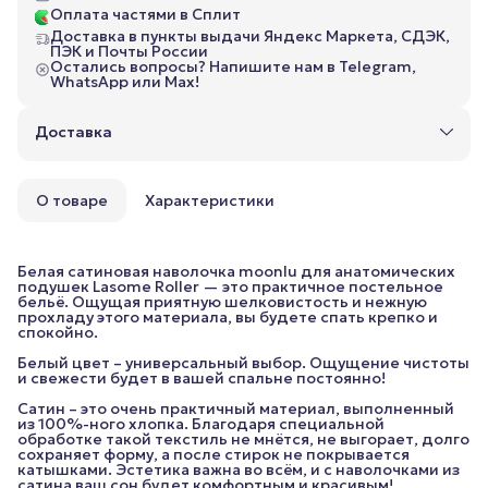
Оплата частями в Сплит
Доставка в пункты выдачи Яндекс Маркета, СДЭК,
ПЭК и Почты России
Остались вопросы? Напишите нам в Telegram,
WhatsApp или Max!
Доставка
О товаре
Характеристики
Белая сатиновая наволочка moonlu для анатомических
подушек Lasome Roller — это практичное постельное
бельё. Ощущая приятную шелковистость и нежную
прохладу этого материала, вы будете спать крепко и
спокойно.
Белый цвет – универсальный выбор. Ощущение чистоты
и свежести будет в вашей спальне постоянно!
Сатин – это очень практичный материал, выполненный
из 100%-ного хлопка. Благодаря специальной
обработке такой текстиль не мнётся, не выгорает, долго
сохраняет форму, а после стирок не покрывается
катышками. Эстетика важна во всём, и с наволочками из
сатина ваш сон будет комфортным и красивым!