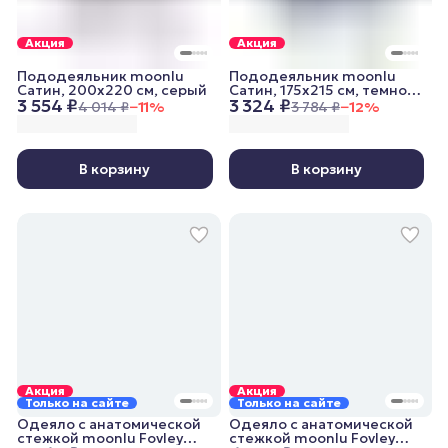
Акция
Акция
Пододеяльник moonlu
Пододеяльник moonlu
Сатин, 200x220 см, серый
Сатин, 175x215 см, темно-
3 554 ₽
3 324 ₽
синий
4 014 ₽
−
11
%
3 784 ₽
−
12
%
В корзину
В корзину
Акция
Акция
Только на сайте
Только на сайте
Одеяло с анатомической
Одеяло с анатомической
стежкой moonlu Fovley
стежкой moonlu Fovley