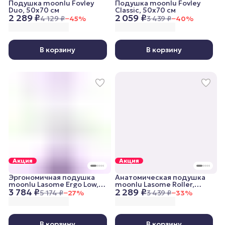
Подушка moonlu Fovley
Подушка moonlu Fovley
Duo, 50x70 см
Classic, 50x70 см
2 289 ₽
2 059 ₽
4 129 ₽
−
45
%
3 439 ₽
−
40
%
В корзину
В корзину
Акция
Акция
Эргономичная подушка
Анатомическая подушка
moonlu Lasome Ergo Low,
moonlu Lasome Roller,
3 784 ₽
2 289 ₽
50x30x8/11 см
41x23,5x10 см
5 174 ₽
−
27
%
3 439 ₽
−
33
%
В корзину
В корзину