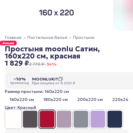
Главная
›
Постельное бельё
›
Простыни
Акция
Простыня moonlu Сатин,
160x220 см, красная
1 829 ₽
2 770 ₽
−
34
%
−10%
MOONLUKIT
промокод
При покупке от 6 000 ₽
Размер простыни: 160x220 см
160x220 см
180x220 см
200x220 см
220x240 
Цвет: Красный