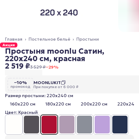
Главная
›
Постельное бельё
›
Простыни
Акция
Простыня moonlu Сатин,
220x240 см, красная
2 519 ₽
3 529 ₽
−
29
%
−10%
MOONLUKIT
промокод
При покупке от 6 000 ₽
Размер простыни: 220x240 см
160x220 см
180x220 см
200x220 см
220x240 
Цвет: Красный