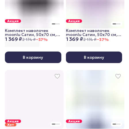
Акция
Акция
Комплект наволочек
Комплект наволочек
moonlu Сатин, 50x70 см,
moonlu Сатин, 50x70 см,
1 369 ₽
1 369 ₽
графитовый
пудровый
2 174 ₽
−
37
%
2 174 ₽
−
37
%
В корзину
В корзину
Акция
Акция
Хит