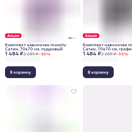
Акция
Акция
Комплект наволочек moonlu
Комплект наволочек m
Сатин, 70x70 см, пудровый
Сатин, 70x70 см, граф
1 484 ₽
1 484 ₽
2 289 ₽
−
35
%
2 289 ₽
−
35
%
В корзину
В корзину