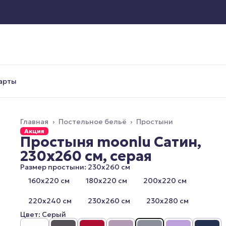
арты
Главная
›
Постельное бельё
›
Простыни
Акция
Простыня moonlu Сатин,
230x260 см, серая
Размер простыни: 230x260 см
160x220 см
180x220 см
200x220 см
220x240 см
230x260 см
230x280 см
Цвет: Серый