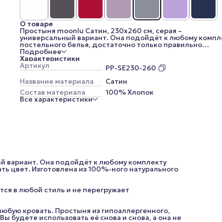
О товаре
Простыня moonlu Сатин, 230x260 см, серая –
универсальный вариант. Она подойдёт к любому компл
постельного белья, достаточно только правильно
подобрать цвет. Изготовлена из 100%-ного натурально
Подробнее
хлопка, практичного и простого в уходе.
Характеристики
Серый цвет – спокойный и сдержанный, он легко
Артикул
PP-SE230-260
вписывается в любой стиль и не перегружает простран
Вы можете выбрать простыни разной длины и ширины, 
Название материала
Сатин
любую кровать. Простыня из гипоаллергенного, прочно
Состав материала
100% Хлопок
шелковистого сатина станет любимой в шкафу. Вы буд
Все характеристики
использовать её снова и снова, а она не утратит свою
первоначальную форму и не станет выглядеть хуже!
*Внешний вид изделия, его комплектация, а также цве
(цветовые оттенки меняются из-за цветопередачи ваш
устройства) могут незначительно отличаться от
представленных на изображениях.
ый вариант. Она подойдёт к любому комплекту
ть цвет. Изготовлена из 100%-ного натурального
тся в любой стиль и не перегружает
юбую кровать. Простыня из гипоаллергенного,
ы будете использовать её снова и снова, а она не