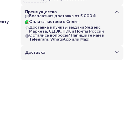
Преимущества
Бесплатная доставка от 5 000 ₽
Оплата частями в Сплит
екту
Доставка в пункты выдачи Яндекс
го
Маркета, СДЭК, ПЭК и Почты России
Остались вопросы? Напишите нам в
Telegram, WhatsApp или Max!
ство.
на
го и
Доставка
ете
т
его