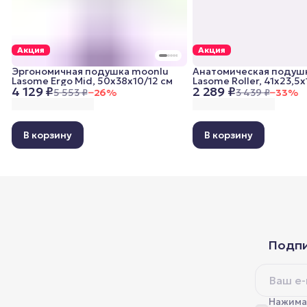
Акция
Акция
Эргономичная подушка moonlu
Анатомическая подуш
Lasome Ergo Mid, 50x38x10/12 см
Lasome Roller, 41x23,5x
4 129 ₽
2 289 ₽
5 553 ₽
−
26
%
3 439 ₽
−
33
%
В корзину
В корзину
Подпи
Нажимая