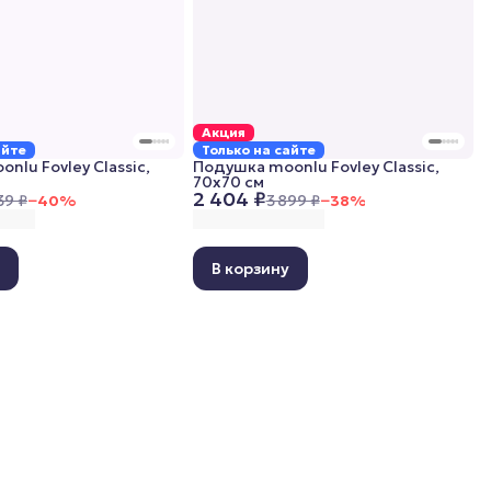
Акция
айте
Только на сайте
nlu Fovley Classic,
Подушка moonlu Fovley Classic,
70x70 см
2 404 ₽
39 ₽
−
40
%
3 899 ₽
−
38
%
у
В корзину