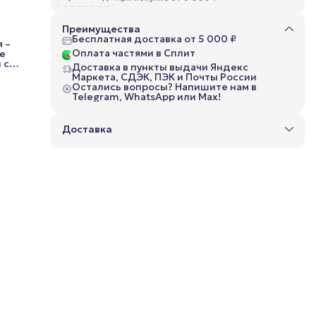
Преимущества
Бесплатная доставка от 5 000 ₽
 –
Оплата частями в Сплит
не
 сон
Доставка в пункты выдачи Яндекс
е у
Маркета, СДЭК, ПЭК и Почты России
я
Остались вопросы? Напишите нам в
Telegram, WhatsApp или Max!
Доставка
ает,
даже
жит
т
его