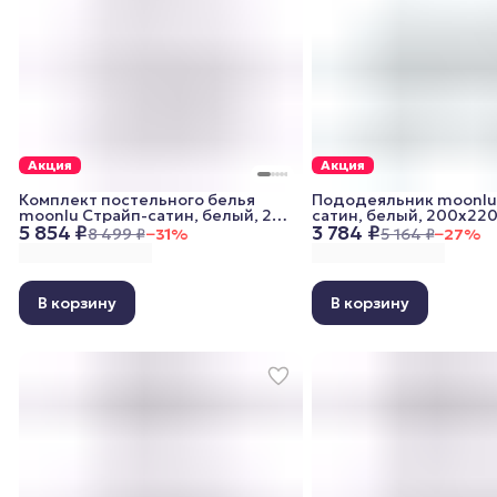
Акция
Акция
Комплект постельного белья
Пододеяльник moonlu
moonlu Страйп-сатин, белый, 2
сатин, белый, 200x220
5 854 ₽
3 784 ₽
спальный (наволочки 50x70 см)
8 499 ₽
−
31
%
5 164 ₽
−
27
%
В корзину
В корзину