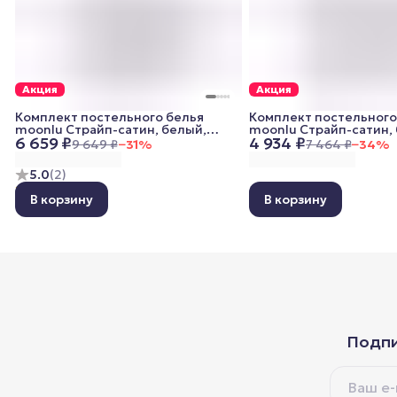
Акция
Акция
Комплект постельного белья
Комплект постельного
moonlu Страйп-сатин, белый,
moonlu Страйп-сатин, 
6 659 ₽
4 934 ₽
евро (наволочки 50x70 см)
спальный (наволочки 7
9 649 ₽
−
31
%
7 464 ₽
−
34
%
5.0
(
2
)
В корзину
В корзину
Подпи