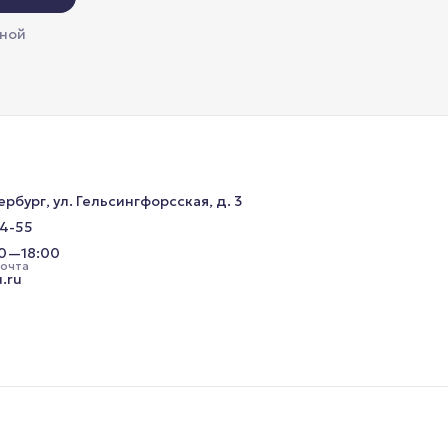
мной
ербург, ул. Гельсингфорсская, д. 3
34-55
00—18:00
почта
.ru