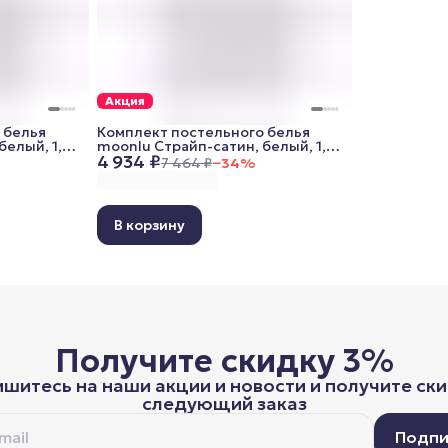
Акция
 белья
Комплект постельного белья
белый, 1,5
moonlu Страйп-сатин, белый, 1,5
4 934 ₽
0x70 см)
спальный (наволочки 50x70 см)
7 464 ₽
−
34
%
В корзину
Получите скидку 3%
шитесь на наши акции и новости и получите ски
следующий заказ
Подпи