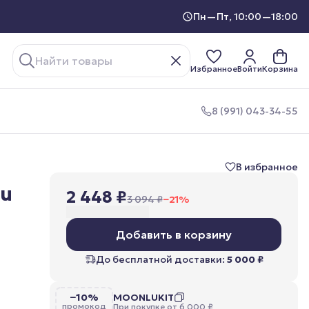
Пн—Пт, 10:00—18:00
Избранное
Войти
Корзина
8 (991) 043-34-55
В избранное
lu
2 448 ₽
3 094 ₽
−
21
%
Добавить в корзину
До бесплатной доставки:
5 000 ₽
−10%
MOONLUKIT
промокод
При покупке от 6 000 ₽