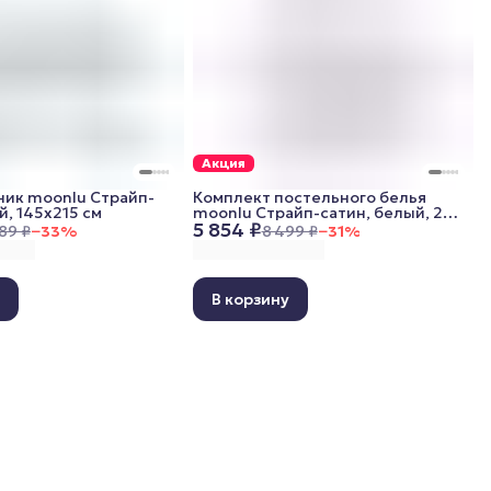
Акция
ик moonlu Cтрайп-
Комплект постельного белья
й, 145x215 см
moonlu Страйп-сатин, белый, 2
5 854 ₽
спальный (наволочки 70x70 см)
89 ₽
−
33
%
8 499 ₽
−
31
%
у
В корзину