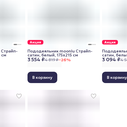
Акция
Акция
 Cтрайп-
Пододеяльник moonlu Cтрайп-
Пододеяльн
 см
сатин, белый, 175x215 см
сатин, белы
3 554 ₽
3 094 ₽
4 819 ₽
−
26
%
4 5
В корзину
В корзин