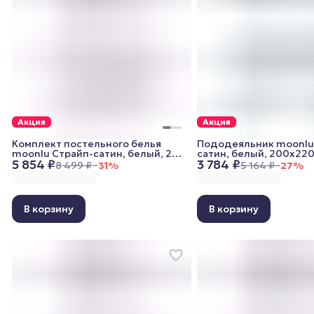
Акция
Акция
Комплект постельного белья
Пододеяльник moonlu
moonlu Страйп-сатин, белый, 2
сатин, белый, 200x220
5 854 ₽
3 784 ₽
спальный (наволочки 50x70 см)
8 499 ₽
−
31
%
5 164 ₽
−
27
%
В корзину
В корзину