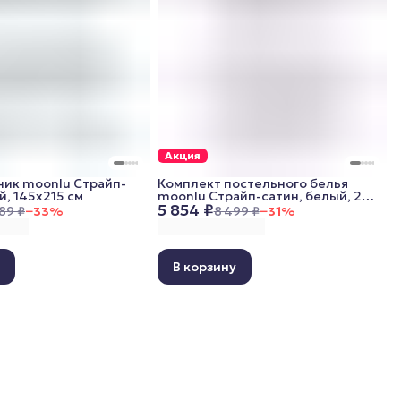
Акция
ик moonlu Cтрайп-
Комплект постельного белья
й, 145x215 см
moonlu Страйп-сатин, белый, 2
5 854 ₽
спальный (наволочки 70x70 см)
89 ₽
−
33
%
8 499 ₽
−
31
%
у
В корзину