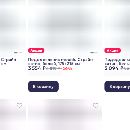
Акция
Акция
 Cтрайп-
Пододеяльник moonlu Cтрайп-
Пододеяльн
 см
сатин, белый, 175x215 см
сатин, белы
3 554 ₽
3 094 ₽
4 819 ₽
−
26
%
4 5
В корзину
В корзин