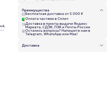
Преимущества
Бесплатная доставка от 5 000 ₽
Оплата частями в Сплит
Доставка в пункты выдачи Яндекс
ьё,
Маркета, СДЭК, ПЭК и Почты России
.
Остались вопросы? Напишите нам в
Telegram, WhatsApp или Max!
 для
Доставка
ает,
даже
жит
т
его