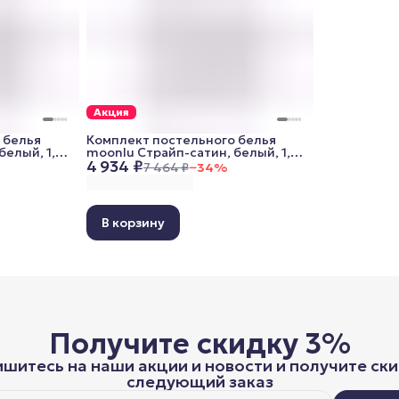
Акция
 белья
Комплект постельного белья
белый, 1,5
moonlu Страйп-сатин, белый, 1,5
4 934 ₽
0x70 см)
спальный (наволочки 50x70 см)
7 464 ₽
−
34
%
В корзину
Получите скидку 3%
шитесь на наши акции и новости и получите ски
следующий заказ