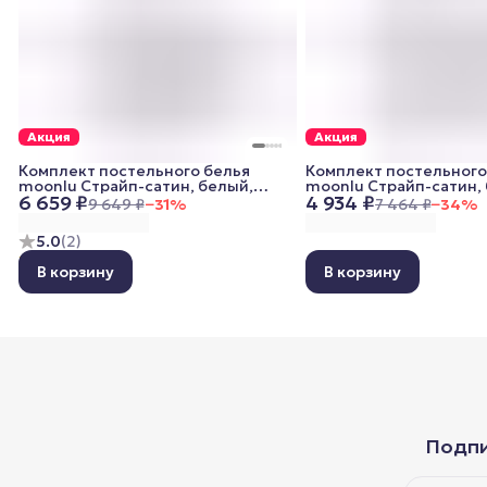
Акция
Акция
Комплект постельного белья
Комплект постельного
moonlu Страйп-сатин, белый,
moonlu Страйп-сатин, 
6 659 ₽
4 934 ₽
евро (наволочки 50x70 см)
спальный (наволочки 7
9 649 ₽
−
31
%
7 464 ₽
−
34
%
5.0
(
2
)
В корзину
В корзину
Подпи