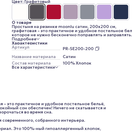
Цвет: Графитовый
О товаре
Простыня на резинке moonlu сатин, 200x200 см,
графитовая – это практичное и удобное постельное бел
которое не нужно бесконечно поправлять и заправлять
Спокойный сон обеспечен! Ничего не скатывается и не
Подробнее
выбивается даже у человека, любящего хорошенько
Характеристики
поворочаться во время сна.
Артикул
PR-SE200-200
Графитовый цвет — глубокий и выразительный оттенок
современного, собранного интерьера.
Название материала
Сатин
Сатин – очень приятный к телу, прочный и практичный
Состав материала
100% Хлопок
материал. Это 100%-ный гипоаллергенный хлопок,
Все характеристики
обработанный особым образом. Он не мнётся, не выгор
не покрывается катышками, отлично сохраняет форму 
после многочисленных стирок. Такая простыня прослу
вам долго и станет самой любимой, потеснив на полках
вашего шкафа своих «родственниц» из стандартных
постельных комплектов.
Высота бортов - 25 см.
*Внешний вид изделия, его комплектация, а также цве
(цветовые оттенки меняются из-за цветопередачи ваш
я – это практичное и удобное постельное бельё,
устройства) могут незначительно отличаться от
окойный сон обеспечен! Ничего не скатывается и
представленных на изображениях.
орочаться во время сна.
я современного, собранного интерьера.
териал. Это 100%-ный гипоаллергенный хлопок,