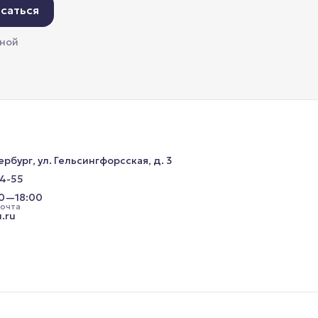
саться
мной
ербург, ул. Гельсингфорсская, д. 3
34-55
00—18:00
почта
.ru