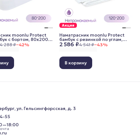
Акция
сник moonlu Protect
Наматрасник moonlu Protect
мбук c бортом, 80x200
бамбук c резинкой по углам,
2 586 ₽
120x200 cм
4 288 ₽
−
42
%
4 541 ₽
−
43
%
зину
В корзину
ербург, ул. Гельсингфорсская, д. 3
34-55
00—18:00
почта
.ru