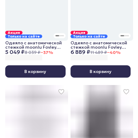
Акция
Акция
Только на сайте
Только на сайте
Одеяло с анатомической
Одеяло с анатомической
стежкой moonlu Fovley
стежкой moonlu Fovley
5 049 ₽
6 889 ₽
Lightweight, 140x205 см,
Lightweight, 200x220 см,
8 039 ₽
−
37
%
11 489 ₽
−
40
%
облегченное
облегченное
В корзину
В корзину