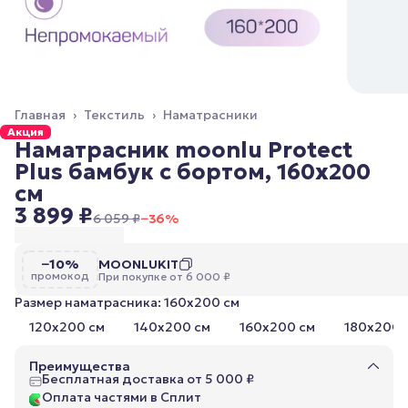
Главная
›
Текстиль
›
Наматрасники
Акция
Наматрасник moonlu Protect
Plus бамбук c бортом, 160x200
cм
3 899 ₽
6 059 ₽
−
36
%
−10%
MOONLUKIT
промокод
При покупке от 6 000 ₽
Размер наматрасника: 160x200 cм
120x200 cм
140x200 cм
160x200 cм
180x200 
Преимущества
Бесплатная доставка от 5 000 ₽
Оплата частями в Сплит