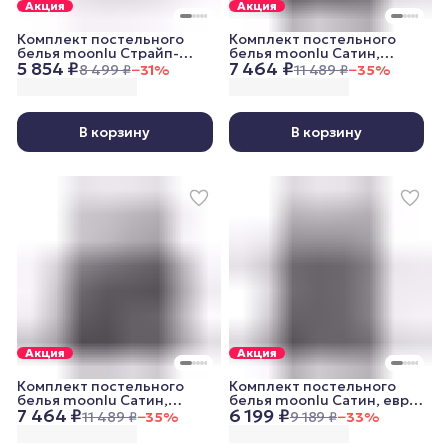
Акция
Акция
Комплект постельного
Комплект постельного
белья moonlu Страйп-
белья moonlu Сатин,
5 854 ₽
7 464 ₽
сатин, белый, 2 спальный
семейный (дуэт),
8 499 ₽
−
31
%
11 489 ₽
−
35
%
(наволочки 50x70 см)
наволочки 70x70 см,
графитовый
В корзину
В корзину
Акция
Акция
Комплект постельного
Комплект постельного
белья moonlu Сатин,
белья moonlu Сатин, евро,
7 464 ₽
6 199 ₽
семейный (дуэт),
наволочки 70x70 см,
11 489 ₽
−
35
%
9 189 ₽
−
33
%
наволочки 50x70 см,
графитовый
графитовый