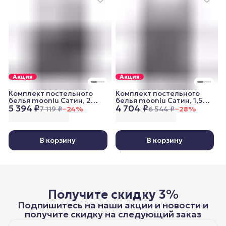
Акция
Акция
Комплект постельного
Комплект постельного
белья moonlu Сатин, 2
белья moonlu Сатин, 1,5
5 394 ₽
4 704 ₽
спальный, наволочки
спальный, наволочки
7 119 ₽
−
24
%
6 544 ₽
−
28
%
50x70 см, графитовый
70x70 см, графитовый
В корзину
В корзину
Получите скидку 3%
Подпишитесь на наши акции и новости и
получите скидку на следующий заказ