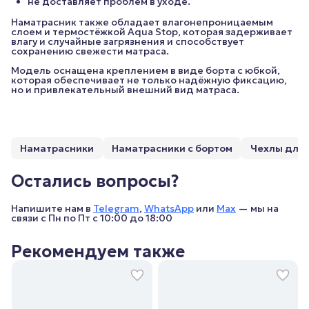
не доставляет проблем в уходе.
Наматрасник также обладает влагонепроницаемым
слоем и термостёжкой Aqua Stop, которая задерживает
влагу и случайные загрязнения и способствует
сохранению свежести матраса.
Модель оснащена креплением в виде борта с юбкой,
которая обеспечивает не только надёжную фиксацию,
но и привлекательный внешний вид матраса.
Наматрасники
Наматрасники с бортом
Чехлы для 
Остались вопросы?
Напишите нам в
Telegram
,
WhatsApp
или
Max
— мы на
связи с Пн по Пт с 10:00 до 18:00
Рекомендуем также