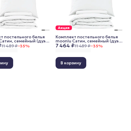
Акция
т постельного белья
Комплект постельного белья
Сатин, семейный (дуэт),
moonlu Сатин, семейный (дуэт),
₽
7 464 ₽
ки 70x70 см, белый
наволочки 50x70 см, белый
11 489 ₽
−
35
%
11 489 ₽
−
35
%
зину
В корзину