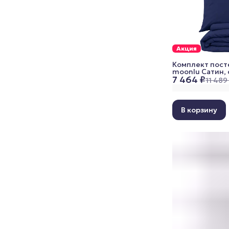
Акция
Комплект пост
moonlu Сатин, 
7 464 ₽
наволочки 70x7
11 489
синий
В корзину