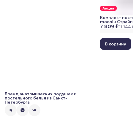
Акция
Комплект пост
moonlu Страйп
7 809 ₽
семейный (дуэт
11 144 
70x70 см)
В корзину
Бренд анатомических подушек и
постельного белья из Санкт-
Петербурга