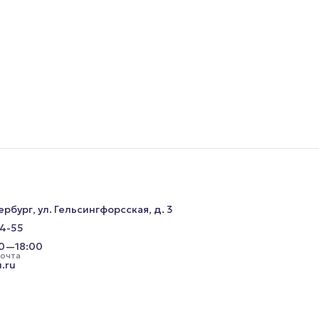
ербург, ул. Гельсингфорсская, д. 3
34-55
00—18:00
почта
.ru