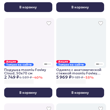
В корзину
В корзину
Акция
Акция
Только на сайте
Только на сайте
Подушка moonlu Fovley
Одеяло с анатомической
Cloud, 50x70 см
стежкой moonlu Fovley
2 749 ₽
5 969 ₽
Lightweight, 172x205 см,
4 589 ₽
−
40
%
9 189 ₽
−
35
%
облегченное
В корзину
В корзину