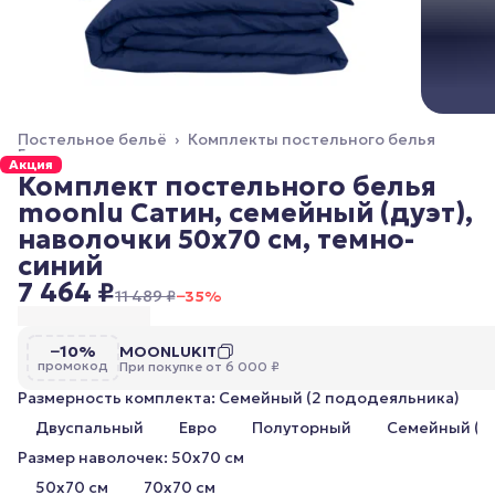
Постельное бельё
›
Комплекты постельного белья
Главная
›
Акция
Комплект постельного белья
moonlu Сатин, семейный (дуэт),
наволочки 50x70 см, темно-
синий
7 464 ₽
11 489 ₽
−
35
%
−10%
MOONLUKIT
промокод
При покупке от 6 000 ₽
Размерность комплекта: Семейный (2 пододеяльника)
Двуспальный
Евро
Полуторный
Семейный (2
Размер наволочек: 50x70 см
50x70 см
70x70 см