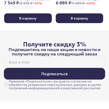
7 349 ₽
6 889 ₽
200x220 см, всесезонное
Lightweight, 200x220 см,
12 535 ₽
−
41
%
11 489 ₽
−
40
%
облегченное
В корзину
В корзину
Получите скидку 3%
Подпишитесь на наши акции и новости и
получите скидку на следующий заказ
Подписаться
Нажимая «Подписаться», вы даете согласие на
обработку указанных персональных данных в целях
получения информационной и рекламной рассылки