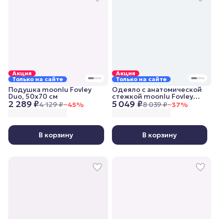
Акция
Акция
Только на сайте
Только на сайте
Подушка moonlu Fovley
Одеяло с анатомической
Duo, 50x70 см
стежкой moonlu Fovley
2 289 ₽
5 049 ₽
Lightweight, 140x205 см,
4 129 ₽
−
45
%
8 039 ₽
−
37
%
облегченное
В корзину
В корзину