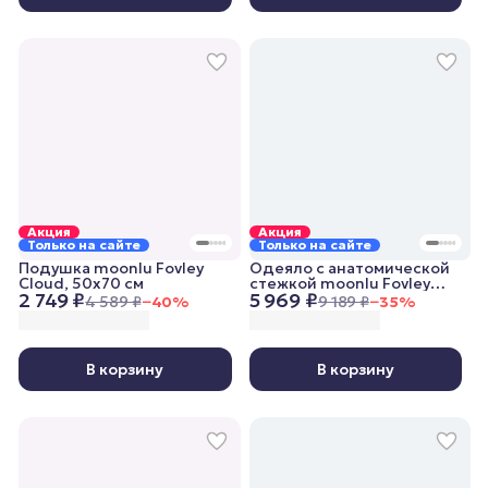
Акция
Акция
Только на сайте
Только на сайте
Подушка moonlu Fovley
Одеяло с анатомической
Cloud, 50x70 см
стежкой moonlu Fovley
2 749 ₽
5 969 ₽
Lightweight, 172x205 см,
4 589 ₽
−
40
%
9 189 ₽
−
35
%
облегченное
В корзину
В корзину