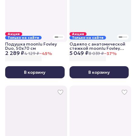
Акция
Акция
Только на сайте
Только на сайте
Подушка moonlu Fovley
Одеяло с анатомической
Duo, 50x70 см
стежкой moonlu Fovley
2 289 ₽
5 049 ₽
Lightweight, 140x205 см,
4 129 ₽
−
45
%
8 039 ₽
−
37
%
облегченное
В корзину
В корзину