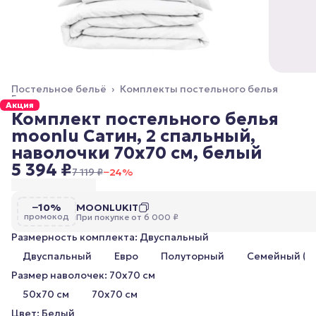
Постельное бельё
›
Комплекты постельного белья
Главная
›
Акция
Комплект постельного белья
moonlu Сатин, 2 спальный,
наволочки 70x70 см, белый
5 394 ₽
7 119 ₽
−
24
%
−10%
MOONLUKIT
промокод
При покупке от 6 000 ₽
Размерность комплекта: Двуспальный
Двуспальный
Евро
Полуторный
Семейный (2
Размер наволочек: 70x70 см
50x70 см
70x70 см
Цвет: Белый