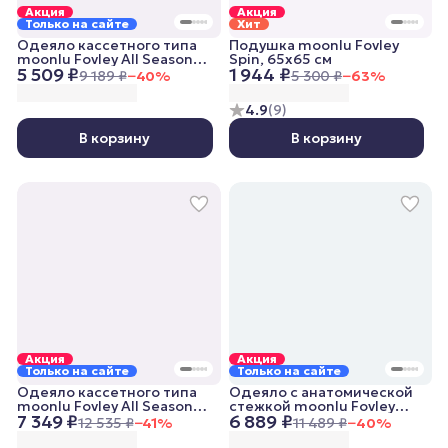
Акция
Акция
Только на сайте
Хит
Одеяло кассетного типа
Подушка moonlu Fovley
moonlu Fovley All Seasons,
Spin, 65x65 см
5 509 ₽
1 944 ₽
140x205 см, всесезонное
9 189 ₽
−
40
%
5 300 ₽
−
63
%
4.9
(
9
)
В корзину
В корзину
Акция
Акция
Только на сайте
Только на сайте
Одеяло кассетного типа
Одеяло с анатомической
moonlu Fovley All Seasons,
стежкой moonlu Fovley
7 349 ₽
6 889 ₽
200x220 см, всесезонное
Lightweight, 200x220 см,
12 535 ₽
−
41
%
11 489 ₽
−
40
%
облегченное