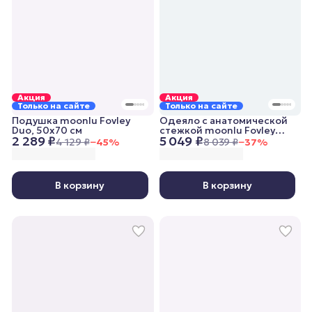
Акция
Акция
Только на сайте
Только на сайте
Подушка moonlu Fovley
Одеяло с анатомической
Duo, 50x70 см
стежкой moonlu Fovley
2 289 ₽
5 049 ₽
Lightweight, 140x205 см,
4 129 ₽
−
45
%
8 039 ₽
−
37
%
облегченное
В корзину
В корзину