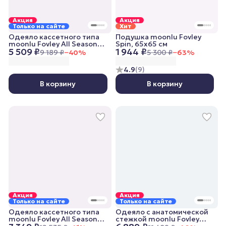
Акция
Акция
Только на сайте
Хит
Одеяло кассетного типа
Подушка moonlu Fovley
moonlu Fovley All Seasons,
Spin, 65x65 см
5 509 ₽
1 944 ₽
140x205 см, всесезонное
9 189 ₽
−
40
%
5 300 ₽
−
63
%
4.9
(
9
)
В корзину
В корзину
Акция
Акция
Только на сайте
Только на сайте
Одеяло кассетного типа
Одеяло с анатомической
moonlu Fovley All Seasons,
стежкой moonlu Fovley