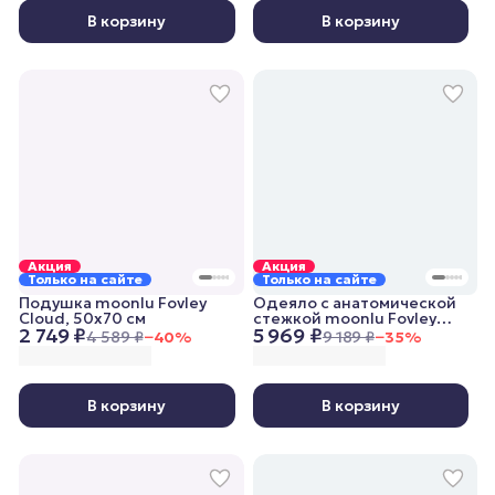
В корзину
В корзину
Акция
Акция
Только на сайте
Только на сайте
Подушка moonlu Fovley
Одеяло с анатомической
Cloud, 50x70 см
стежкой moonlu Fovley
2 749 ₽
5 969 ₽
Lightweight, 172x205 см,
4 589 ₽
−
40
%
9 189 ₽
−
35
%
облегченное
В корзину
В корзину