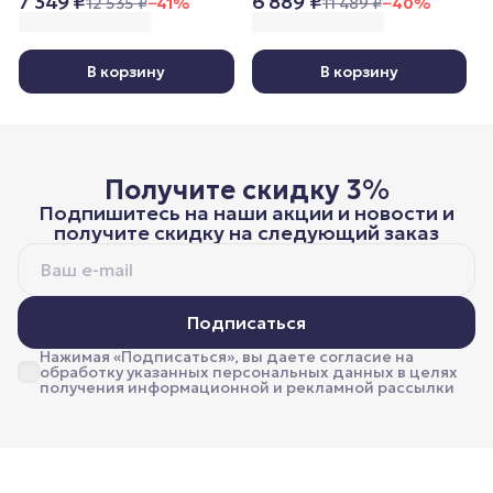
7 349 ₽
6 889 ₽
200x220 см, всесезонное
Lightweight, 200x220 см,
12 535 ₽
−
41
%
11 489 ₽
−
40
%
облегченное
В корзину
В корзину
Получите скидку 3%
Подпишитесь на наши акции и новости и
получите скидку на следующий заказ
Подписаться
Нажимая «Подписаться», вы даете согласие на
обработку указанных персональных данных в целях
получения информационной и рекламной рассылки