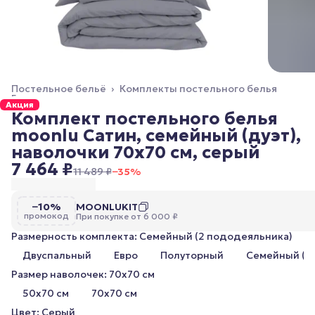
Постельное бельё
›
Комплекты постельного белья
Главная
›
Акция
Комплект постельного белья
moonlu Сатин, семейный (дуэт),
наволочки 70x70 см, серый
7 464 ₽
11 489 ₽
−
35
%
−10%
MOONLUKIT
промокод
При покупке от 6 000 ₽
Размерность комплекта: Семейный (2 пододеяльника)
Двуспальный
Евро
Полуторный
Семейный (2
Размер наволочек: 70x70 см
50x70 см
70x70 см
Цвет: Серый