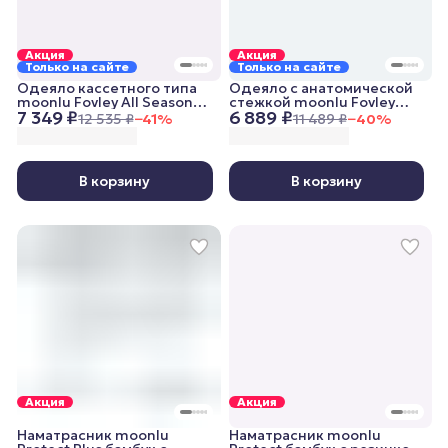
Акция
Акция
Только на сайте
Только на сайте
Одеяло кассетного типа
Одеяло с анатомической
moonlu Fovley All Seasons,
стежкой moonlu Fovley
7 349 ₽
6 889 ₽
200x220 см, всесезонное
Lightweight, 200x220 см,
12 535 ₽
−
41
%
11 489 ₽
−
40
%
облегченное
В корзину
В корзину
Акция
Акция
Наматрасник moonlu
Наматрасник moonlu