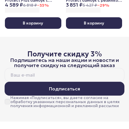
Protect Plus бамбук c
Protect бамбук c резинкой
4 589 ₽
3 851 ₽
бортом, 200x200 cм
по углам, 200x200 cм
6 818 ₽
−
33
%
5 427 ₽
−
29
%
В корзину
В корзину
Получите скидку 3%
Подпишитесь на наши акции и новости и
получите скидку на следующий заказ
Подписаться
Нажимая «Подписаться», вы даете согласие на
обработку указанных персональных данных в целях
получения информационной и рекламной рассылки