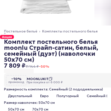
Постельное бельё
›
Комплекты постельного белья
Главная
›
Акция
Комплект постельного белья
moonlu Страйп-сатин, белый,
семейный (дуэт) (наволочки
50x70 см)
7 809 ₽
11 144 ₽
−
30
%
−10%
MOONLUKIT
промокод
При покупке от 6 000 ₽
Размерность комплекта: Семейный (2 пододеяльника)
Двуспальный
Евро
Полуторный
Семейный (2
Размер наволочек: 50x70 см
50x70 см
70x70 см