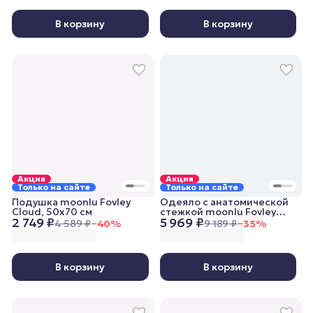
В корзину
В корзину
Акция
Акция
Только на сайте
Только на сайте
Подушка moonlu Fovley
Одеяло с анатомической
Cloud, 50x70 см
стежкой moonlu Fovley
2 749 ₽
5 969 ₽
Lightweight, 172x205 см,
4 589 ₽
−
40
%
9 189 ₽
−
35
%
облегченное
В корзину
В корзину