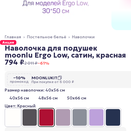
Главная
›
Постельное бельё
›
Наволочки
Акция
Наволочка для подушек
moonlu Ergo Low, сатин, красная
794 ₽
2 011 ₽
−
61
%
−10%
MOONLUKIT
промокод
При покупке от 6 000 ₽
Размер наволочки: 40x56 см
40x56 см
48x56 см
50x66 см
Цвет: Красный