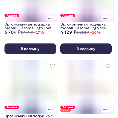
Акция
Акция
Эргономичная подушка
Эргономичная подушка
moonlu Lasome Ergo Low,
moonlu Lasome Ergo Mid,
3 784 ₽
4 129 ₽
50x30x8/11 см
50x38x10/12 см
5 174 ₽
−
27
%
5 553 ₽
−
26
%
В корзину
В корзину
Акция
Акция
Хит
Эргономичная подушка с