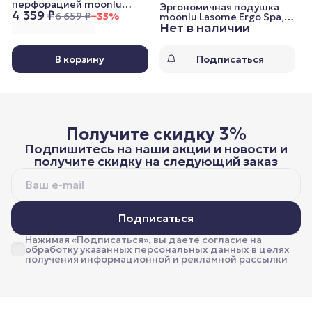
перфорацией moonlu
Эргономичная подушка
4 359 ₽
Rellame Ergo Mid,
6 659 ₽
−
35
%
moonlu Lasome Ergo Spa,
50x38x10/12 см
Нет в наличии
60x40x12/12 см, с
массажным углублением
В корзину
Подписаться
Получите скидку 3%
Подпишитесь на наши акции и новости и
получите скидку на следующий заказ
Подписаться
Нажимая «Подписаться», вы даете согласие на
обработку указанных персональных данных в целях
получения информационной и рекламной рассылки