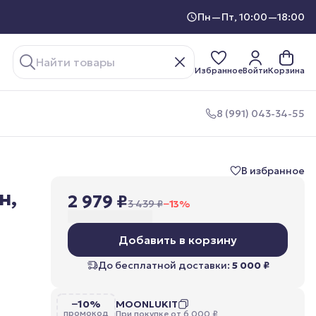
Пн—Пт, 10:00—18:00
Избранное
Войти
Корзина
8 (991) 043-34-55
В избранное
н,
2 979 ₽
3 439 ₽
−
13
%
Добавить в корзину
До бесплатной доставки:
5 000 ₽
−10%
MOONLUKIT
промокод
При покупке от 6 000 ₽