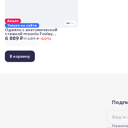
Акция
Только на сайте
Одеяло с анатомической
стежкой moonlu Fovley
6 889 ₽
Lightweight, 200x220 см,
11 489 ₽
−
40
%
облегченное
В корзину
Подпи
Нажимая