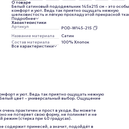
О товаре
Белый сатиновый пододеяльник 145x215 см – это особ
комфорт и уют. Ведь так приятно ощущать нежную
шелковистость и лёгкую прохладу этой прекрасной тка
Белый цвет – универсальный выбор. Ощущение чистот
Подробнее
свежести будет в вашей спальне постоянно!
Характеристики
Сатин не только имеет безупречный внешний вид, он е
Артикул
POD-W145-215
очень практичен и прост в уходе. Вы можете стирать
постельное бельё из этого материала много раз, и оно н
Название материала
Сатин
потеряет свою форму, не полиняет и не покроется
Состав материала
100% Хлопок
катышками. Главное – соблюдать температурный режи
Все характеристики
(стирка при 40 градусах).
Эта ткань выполнена из натурального 100%-ного хлопк
не содержит примесей, а значит, подойдёт в качестве
постельного белья людям с чувствительной кожей и
аллергикам.
*Внешний вид изделия, его комплектация, а также цве
(цветовые оттенки меняются из-за цветопередачи ваш
устройства) могут незначительно отличаться от
представленных на изображениях.
комфорт и уют. Ведь так приятно ощущать нежную
! Белый цвет – универсальный выбор. Ощущение
 очень практичен и прост в уходе. Вы можете
 оно не потеряет свою форму, не полиняет и не
 режим (стирка при 40 градусах).
не содержит примесей, а значит, подойдёт в