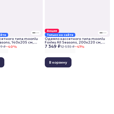
Акция
айте
Только на сайте
сетного типа moonlu
Одеяло кассетного типа moonlu
easons, 140x205 см,
Fovley All Seasons, 200x220 см,
7 349 ₽
е
всесезонное
89 ₽
−
40
%
12 535 ₽
−
41
%
у
В корзину