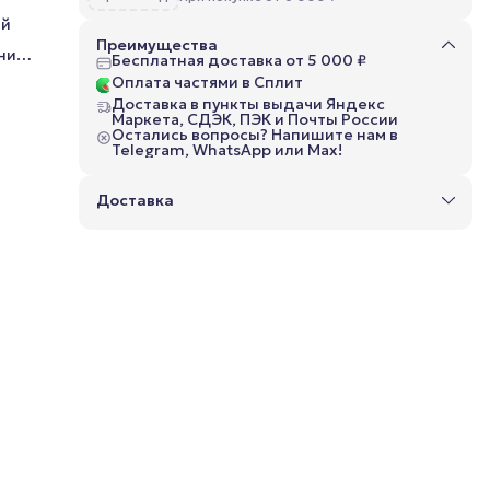
ый
Преимущества
ни!
Бесплатная доставка от 5 000 ₽
ы и
Оплата частями в Сплит
щё и
Доставка в пункты выдачи Яндекс
Маркета, СДЭК, ПЭК и Почты России
е
Остались вопросы? Напишите нам в
Telegram, WhatsApp или Max!
м
а и
Доставка
т
его