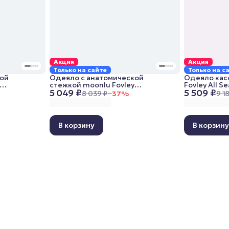
Акция
Акция
Только на сайте
Только на с
кой
Одеяло с анатомической
Одеяло кас
стежкой moonlu Fovley
Fovley All S
5 049 ₽
5 509 ₽
,
Lightweight, 140x205 см,
всесезонно
8 039 ₽
−
37
%
9 1
облегченное
В корзину
В корзин