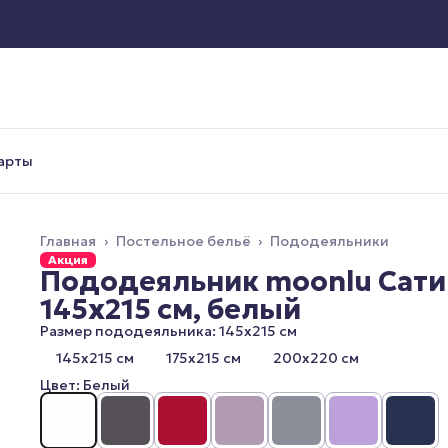
арты
Главная
›
Постельное бельё
›
Пододеяльники
Акция
Пододеяльник moonlu Сати
145x215 см, белый
Размер пододеяльника: 145x215 см
145x215 см
175x215 см
200x220 см
Цвет: Белый