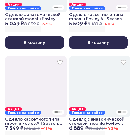
Акция
Акция
Только на сайте
Только на сайте
Одеяло с анатомической
Одеяло кассетного типа
стежкой moonlu Fovley
moonlu Fovley All Seasons,
5 049 ₽
5 509 ₽
Lightweight, 140x205 см,
140x205 см, всесезонное
8 039 ₽
−
37
%
9 189 ₽
−
40
%
облегченное
В корзину
В корзину
Акция
Акция
Только на сайте
Только на сайте
Одеяло кассетного типа
Одеяло с анатомической
moonlu Fovley All Seasons,
стежкой moonlu Fovley
7 349 ₽
6 889 ₽
200x220 см, всесезонное
Lightweight, 200x220 см,
12 535 ₽
−
41
%
11 489 ₽
−
40
%
облегченное