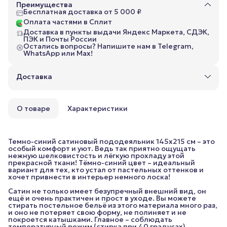
Преимущества
Бесплатная доставка от 5 000 ₽
Оплата частями в Сплит
Доставка в пункты выдачи Яндекс Маркета, СДЭК,
ПЭК и Почты России
Остались вопросы? Напишите нам в Telegram,
WhatsApp или Max!
Доставка
О товаре
Характеристики
Темно-синий сатиновый пододеяльник 145x215 см – это
особый комфорт и уют. Ведь так приятно ощущать
нежную шелковистость и лёгкую прохладу этой
прекрасной ткани! Тёмно-синий цвет – идеальный
вариант для тех, кто устал от пастельных оттенков и
хочет привнести в интерьер немного лоска!
Сатин не только имеет безупречный внешний вид, он
ещё и очень практичен и прост в уходе. Вы можете
стирать постельное бельё из этого материала много раз,
и оно не потеряет свою форму, не полиняет и не
покроется катышками. Главное – соблюдать
температурный режим (стирка при 40 градусах).