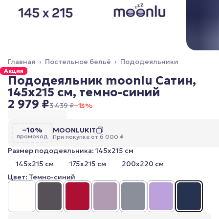
Главная
›
Постельное бельё
›
Пододеяльники
Акция
Пододеяльник moonlu Сатин,
145x215 см, темно-синий
2 979 ₽
3 439 ₽
−
13
%
−10%
MOONLUKIT
промокод
При покупке от 6 000 ₽
Размер пододеяльника: 145x215 см
145x215 см
175x215 см
200x220 см
Цвет: Темно-синий