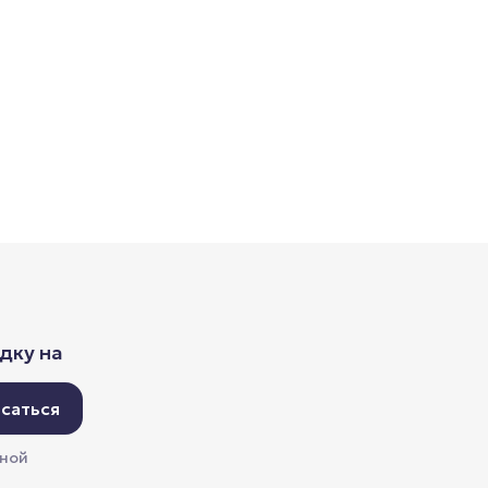
дку на
саться
мной