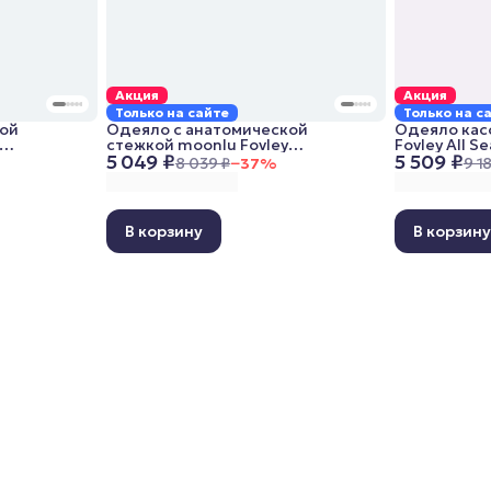
Акция
Акция
Только на сайте
Только на с
кой
Одеяло с анатомической
Одеяло кас
стежкой moonlu Fovley
Fovley All S
5 049 ₽
5 509 ₽
,
Lightweight, 140x205 см,
всесезонно
8 039 ₽
−
37
%
9 1
облегченное
В корзину
В корзин