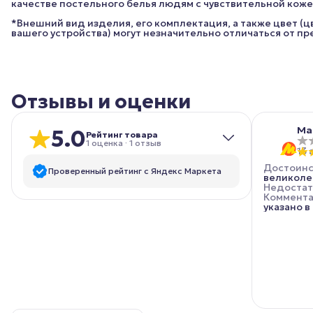
качестве постельного белья людям с чувствительной коже
*Внешний вид изделия, его комплектация, а также цвет (
вашего устройства) могут незначительно отличаться от п
Отзывы и оценки
Ма
5.0
Рейтинг товара
1
оценка
·
1
отзыв
13 
Достоинс
Проверенный рейтинг с Яндекс Маркета
великоле
Недостат
Коммент
5
звёзд
1
указано в
4
звезды
0
3
звезды
0
2
звезды
0
1
звезда
0