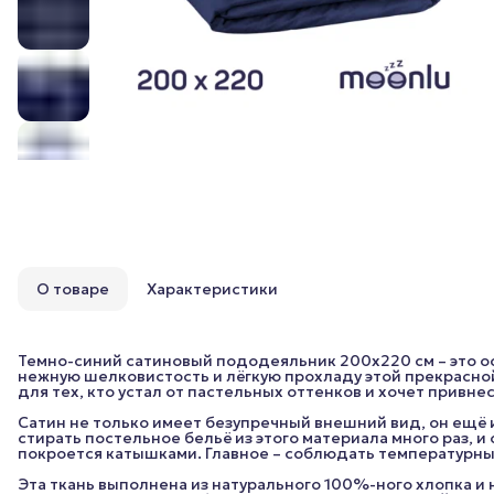
О товаре
Характеристики
Темно-синий сатиновый пододеяльник 200x220 см – это о
нежную шелковистость и лёгкую прохладу этой прекрасной
для тех, кто устал от пастельных оттенков и хочет привне
Сатин не только имеет безупречный внешний вид, он ещё и
стирать постельное бельё из этого материала много раз, и
покроется катышками. Главное – соблюдать температурный
Эта ткань выполнена из натурального 100%-ного хлопка и 