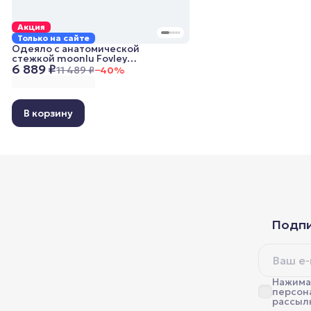
Акция
Только на сайте
Одеяло с анатомической
стежкой moonlu Fovley
6 889 ₽
Lightweight, 200x220 см,
11 489 ₽
−
40
%
облегченное
В корзину
Подпи
Нажимая
персон
рассыл