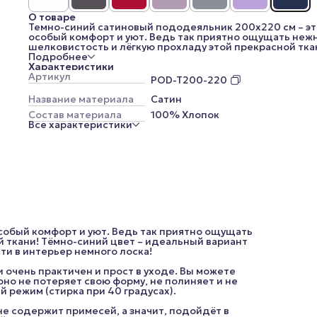
О товаре
Темно-синий сатиновый пододеяльник 200x220 см – эт
особый комфорт и уют. Ведь так приятно ощущать неж
шелковистость и лёгкую прохладу этой прекрасной тка
Тёмно-синий цвет – идеальный вариант для тех, кто ус
Подробнее
от пастельных оттенков и хочет привнести в интерьер
Характеристики
немного лоска!
Артикул
POD-T200-220
Сатин не только имеет безупречный внешний вид, он е
очень практичен и прост в уходе. Вы можете стирать
Название материала
Сатин
постельное бельё из этого материала много раз, и оно н
Состав материала
100% Хлопок
потеряет свою форму, не полиняет и не покроется
Все характеристики
катышками. Главное – соблюдать температурный режи
(стирка при 40 градусах).
Эта ткань выполнена из натурального 100%-ного хлопк
не содержит примесей, а значит, подойдёт в качестве
постельного белья людям с чувствительной кожей и
аллергикам.
*Внешний вид изделия, его комплектация, а также цве
(цветовые оттенки меняются из-за цветопередачи ваш
устройства) могут незначительно отличаться от
представленных на изображениях.
собый комфорт и уют. Ведь так приятно ощущать
 ткани! Тёмно-синий цвет – идеальный вариант
сти в интерьер немного лоска!
 очень практичен и прост в уходе. Вы можете
 оно не потеряет свою форму, не полиняет и не
 режим (стирка при 40 градусах).
не содержит примесей, а значит, подойдёт в