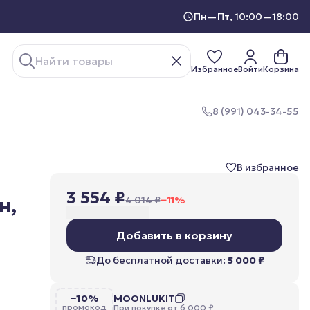
Пн—Пт, 10:00—18:00
Избранное
Войти
Корзина
8 (991) 043-34-55
В избранное
3 554 ₽
н,
4 014 ₽
−
11
%
Добавить в корзину
До бесплатной доставки:
5 000 ₽
−10%
MOONLUKIT
промокод
При покупке от 6 000 ₽