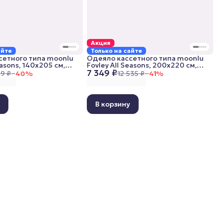
Акция
айте
Только на сайте
сетного типа moonlu
Одеяло кассетного типа moonlu
easons, 140x205 см,
Fovley All Seasons, 200x220 см,
7 349 ₽
е
всесезонное
89 ₽
−
40
%
12 535 ₽
−
41
%
у
В корзину