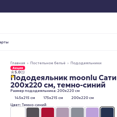
арты
Главная
›
Постельное бельё
›
Пододеяльники
Акция
5.0
(
1
)
Пододеяльник moonlu Сати
200x220 см, темно-синий
Размер пододеяльника: 200x220 см
145x215 см
175x215 см
200x220 см
Цвет: Темно-синий