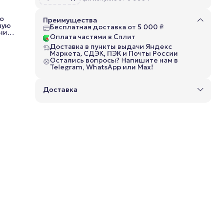
о
Преимущества
ную
Бесплатная доставка от 5 000 ₽
ни!
Оплата частями в Сплит
тал
Доставка в пункты выдачи Яндекс
Маркета, СДЭК, ПЭК и Почты России
щё и
Остались вопросы? Напишите нам в
Telegram, WhatsApp или Max!
е
м
Доставка
а и
т
его