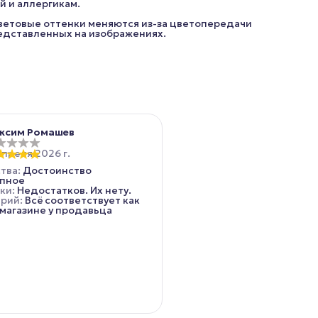
й и аллергикам.
цветовые оттенки меняются из-за цветопередачи
редставленных на изображениях.
ксим Ромашев
апреля 2026 г.
тва
:
Достоинство
пное
ки
:
Недостатков. Их нету.
арий
:
Всё соответствует как
 магазине у продавьца