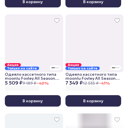
В корзину
В корзину
Акция
Акция
Только на сайте
Только на сайте
Одеяло кассетного типа
Одеяло кассетного типа
moonlu Fovley All Seasons,
moonlu Fovley All Seasons,
5 509 ₽
7 349 ₽
140x205 см, всесезонное
200x220 см, всесезонное
9 189 ₽
−
40
%
12 535 ₽
−
41
%
В корзину
В корзину