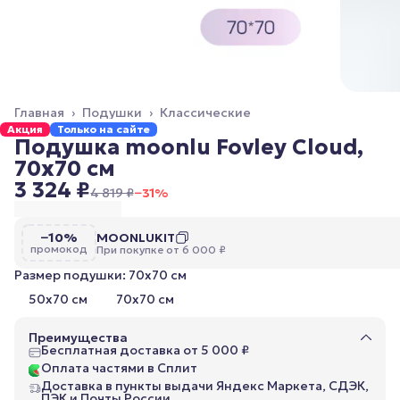
Главная
›
Подушки
›
Классические
Акция
Только на сайте
Подушка moonlu Fovley Cloud,
70x70 см
3 324 ₽
4 819 ₽
−
31
%
−10%
MOONLUKIT
промокод
При покупке от 6 000 ₽
Размер подушки: 70x70 см
50x70 см
70x70 см
Преимущества
Бесплатная доставка от 5 000 ₽
Оплата частями в Сплит
Доставка в пункты выдачи Яндекс Маркета, СДЭК,
ПЭК и Почты России