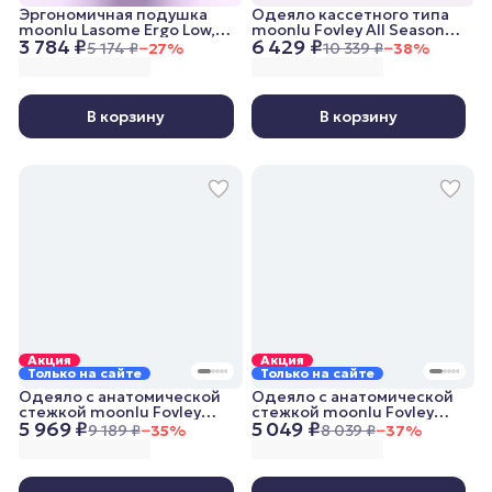
Эргономичная подушка
Одеяло кассетного типа
moonlu Lasome Ergo Low,
moonlu Fovley All Seasons,
3 784 ₽
6 429 ₽
50x30x8/11 см
172x205 см, всесезонное
5 174 ₽
−
27
%
10 339 ₽
−
38
%
В корзину
В корзину
Акция
Акция
Только на сайте
Только на сайте
Одеяло с анатомической
Одеяло с анатомической
стежкой moonlu Fovley
стежкой moonlu Fovley
5 969 ₽
5 049 ₽
Lightweight, 172x205 см,
Lightweight, 140x205 см,
9 189 ₽
−
35
%
8 039 ₽
−
37
%
облегченное
облегченное