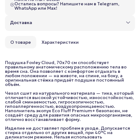
Остались вопросы? Напишите нам в Telegram,
WhatsApp или Max!
Доставка
О товаре
Характеристики
Подушка Fovley Cloud, 70x70 см способствует
правильному анатомическому расположению тела во
время сна. Она позволяет с комфортом отдыхать в
любом положении — на животе, на спине, на боку, а
оригинальная стёжка придаёт подушке постоянный
объём.
Чехол сшит из натурального материала — тика, который
отличается высокой устойчивостью, износостойкостью,
слабой сминаемостью, гигроскопичностью,
гипоаллергенностью, воздухопроницаемостью.
Наполнитель экопух Eco Fluff Premium+ безопасен, не
создаёт среду для развития опасных микроорганизмов,
отлично восстанавливает форму.
Изделие не доставляет проблем в уходе. Допускается
стирка отдельно от других вещей, при 40°C на
деликатном режиме. Нельзя использовать