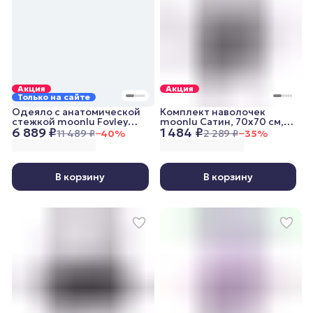
Акция
Акция
Только на сайте
Одеяло с анатомической
Комплект наволочек
стежкой moonlu Fovley
moonlu Сатин, 70x70 см,
6 889 ₽
1 484 ₽
Lightweight, 200x220 см,
графитовый
11 489 ₽
−
40
%
2 289 ₽
−
35
%
облегченное
В корзину
В корзину