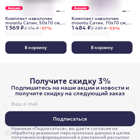
Акция
Акция
Комплект наволочек
Комплект наволочек
moonlu Сатин, 50x70 см,
moonlu Сатин, 70x70 см,
1 369 ₽
1 484 ₽
графитовый
пудровый
2 174 ₽
−
37
%
2 289 ₽
−
35
%
В корзину
В корзину
Получите скидку 3%
Подпишитесь на наши акции и новости и
получите скидку на следующий заказ
Подписаться
Нажимая «Подписаться», вы даете согласие на
обработку указанных персональных данных в целях
получения информационной и рекламной рассылки