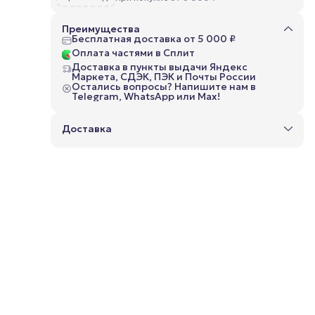
Преимущества
Бесплатная доставка от 5 000 ₽
Оплата частями в Сплит
ка.
Доставка в пункты выдачи Яндекс
ой
Маркета, СДЭК, ПЭК и Почты России
Остались вопросы? Напишите нам в
ы и
Telegram, WhatsApp или Max!
й
Доставка
ства
 и
т
его