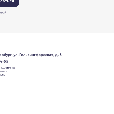
саться
мной
ербург, ул. Гельсингфорсская, д. 3
34-55
00—18:00
почта
.ru