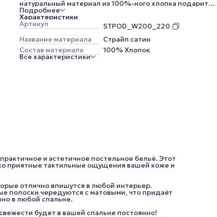
натуральный материал из 100%-ного хлопка подарит
только приятные тактильные ощущения вашей коже и
Подробнее
обеспечит комфортный сон.
Характеристики
У нас можно выбрать пододеяльники разных размеров,
Артикул
STPOD_W200_220
которые отлично впишутся в любой интерьер. Страйп-
сатин – это оригинальный материал. В нём глянцевые
Название материала
Страйп сатин
полоски чередуются с матовыми, что придаёт ткани лос
Состав материала
100% Хлопок
Такой пододеяльник будет выглядеть роскошно в люб
Все характеристики
спальне.
Белый цвет – универсальный выбор. Ощущение чистот
свежести будет в вашей спальне постоянно!
Страйп-сатин – это не только красивый, но и практичны
текстиль. Он не выгорает и не линяет, не покрывается
катышками и сохраняет свою форму даже после множе
стирок. Идеальное постельное бельё для комфортного
уютного дома!
*Внешний вид изделия, его комплектация, а также цве
(цветовые оттенки меняются из-за цветопередачи ваш
устройства) могут незначительно отличаться от
представленных на изображениях.
практичное и эстетичное постельное бельё. Этот
ько приятные тактильные ощущения вашей коже и
торые отлично впишутся в любой интерьер.
вые полоски чередуются с матовыми, что придаёт
но в любой спальне.
свежести будет в вашей спальне постоянно!