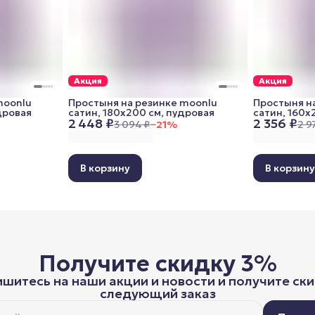
Акция
Акция
moonlu
Простыня на резинке moonlu
Простыня н
дровая
сатин, 180x200 см, пудровая
сатин, 160x
2 448 ₽
2 356 ₽
3 094 ₽
−
21
%
2 9
В корзину
В корзин
Получите скидку 3%
шитесь на наши акции и новости и получите ски
следующий заказ