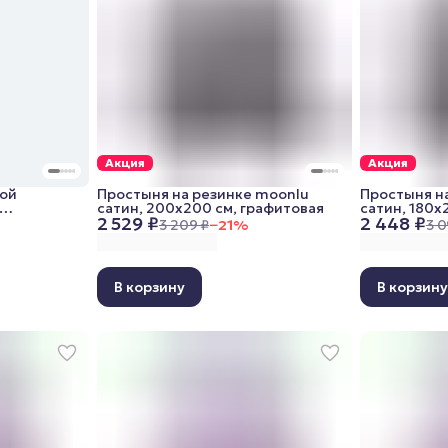
Акция
Акция
кой
Простыня на резинке moonlu
Простыня н
сатин, 200x200 см, графитовая
сатин, 180x
2 529 ₽
2 448 ₽
м,
3 209 ₽
−
21
%
3 0
В корзину
В корзин