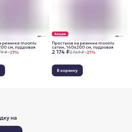
Акция
а резинке moonlu
Простыня на резинке moonlu
200 см, пудровая
сатин, 140x200 см, пудровая
2 174 ₽
79 ₽
−
21
%
2 749 ₽
−
21
%
у
В корзину
дку на