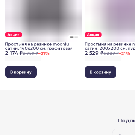
Акция
Акция
Простыня на резинке moonlu
Простыня на резинке 
сатин, 140x200 см, графитовая
сатин, 200x200 см, пу
2 174 ₽
2 529 ₽
2 749 ₽
−
21
%
3 209 ₽
−
21
%
В корзину
В корзину
Подпи