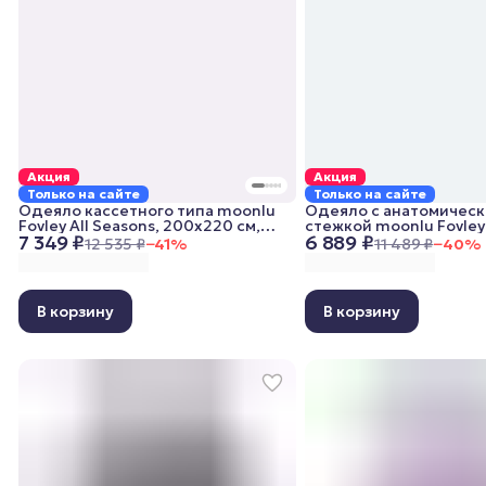
Акция
Акция
Только на сайте
Только на сайте
Одеяло кассетного типа moonlu
Одеяло с анатомичес
Fovley All Seasons, 200x220 см,
стежкой moonlu Fovley
7 349 ₽
6 889 ₽
всесезонное
Lightweight, 200x220 с
12 535 ₽
−
41
%
11 489 ₽
−
40
%
облегченное
В корзину
В корзину