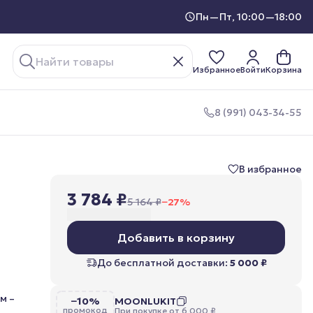
Пн—Пт, 10:00—18:00
Избранное
Войти
Корзина
8 (991) 043-34-55
В избранное
3 784 ₽
5 164 ₽
−
27
%
Добавить в корзину
До бесплатной доставки:
5 000 ₽
м –
−10%
MOONLUKIT
промокод
При покупке от 6 000 ₽