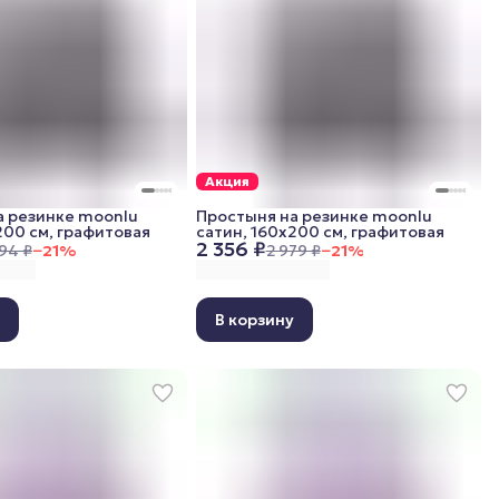
Акция
а резинке moonlu
Простыня на резинке moonlu
200 см, графитовая
сатин, 160x200 см, графитовая
2 356 ₽
94 ₽
−
21
%
2 979 ₽
−
21
%
у
В корзину